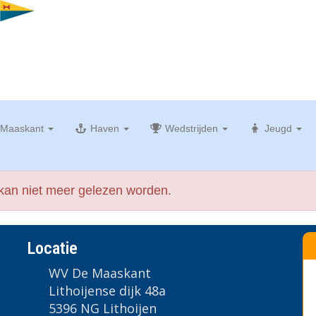
Maaskant
Haven
Wedstrijden
Jeugd
 kan niet meer gelezen worden.
Locatie
WV De Maaskant
Lithoijense dijk 48a
5396 NG Lithoijen