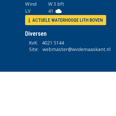
Wind
W
3 bft
LV
41
ACTUELE WATERHOOGE LITH BOVEN
Diversen
KvK: 4021 5144
Site:
retsambew
@wvdemaaskant.nl