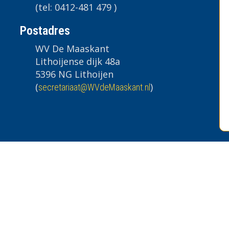
(tel: 0412-481 479 )
Postadres
WV De Maaskant
Lithoijense dijk 48a
5396 NG Lithoijen
(
)
taairaterces
@WVdeMaaskant.nl