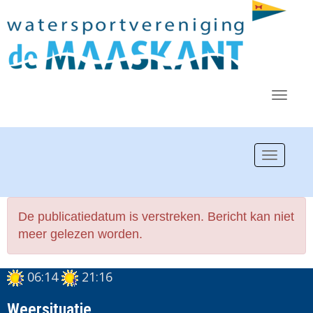
Toggl
Toggle n
De publicatiedatum is verstreken. Bericht kan niet
meer gelezen worden.
06:14
21:16
Weersituatie